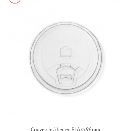
Couvercle à bec en PLA ∅ 96 mm