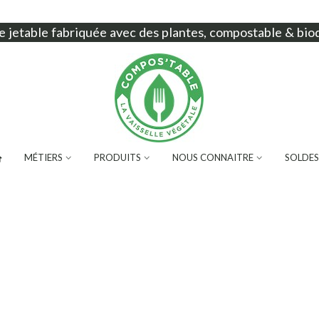
e jetable
fabriquée avec des plantes, compostable & bio
MÉTIERS
PRODUITS
NOUS CONNAITRE
SOLDES
BESOIN DE VAISSELLE
JETABLE VÉGÉTALE ?
Découvrez notre sélection de vaisselle fabriquée
avec des plantes, pour la vente à emporter