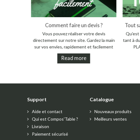
Les atouts du compost
C
Quels sont les atouts du compost ? Le
Vou
compost constitue un amendement pour la
directem
terre : il apporte de la matière...
sur vos
Read more
Support
Catalogue
Aide et contact
Nouveaux produits
Qui est Compos'Table ?
Meilleurs ventes
Livraison
Paiement sécurisé