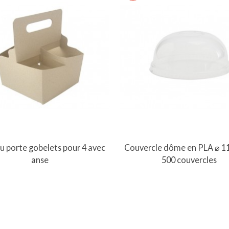
Vue rapide
Vue rapide
u porte gobelets pour 4 avec
Couvercle dôme en PLA ⌀ 1
anse
500 couvercles