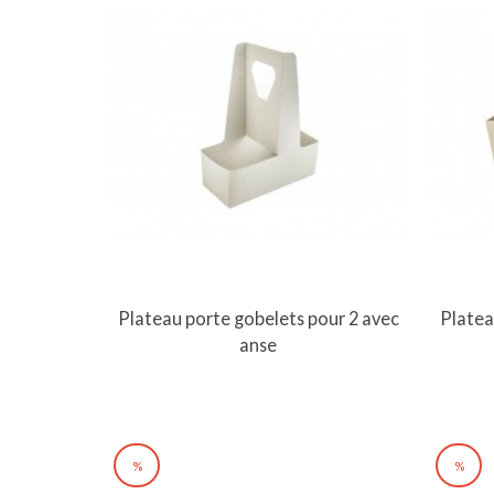
Vue rapide
Plateau porte gobelets pour 2 avec
Platea
anse
%
%