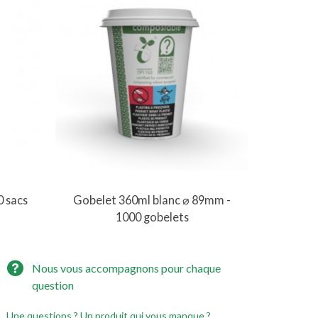
Vue rapide
0 sacs
Gobelet 360ml blanc ⌀ 89mm -
1000 gobelets
Nous vous accompagnons pour chaque
question
Une questions ? Un produit qui vous manque ?