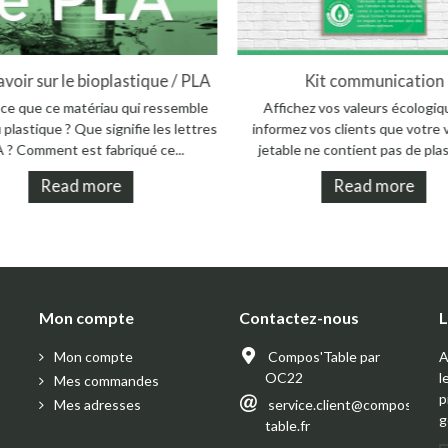
omment faire un devis ?
Tout savoir sur le bioplastiq
s pouvez réaliser votre devis
Qu'est ce que ce matériau qui r
ent sur notre site. Gardez la main
tant à du plastique ? Que signifie l
 envies, rapidement et facilement
PLA ? Comment est fabriqué 
Read more
Read more
Mon compte
Contactez-nous
L
Mon compte
Compos'Table par
A
OC22
l
Mes commandes
p
Mes adresses
service.client@compos-
g
table.fr