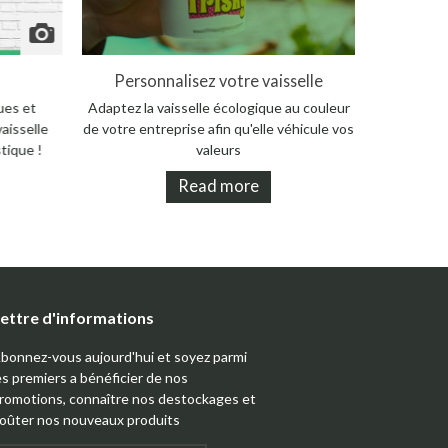
ue / PLA
Kit communication
Person
essemble
Affichez vos valeurs écologiques et
Adaptez la 
es lettres
informez vos clients que votre vaisselle
de votre ent
ce...
jetable ne contient pas de plastique !
Read more
ettre d'informations
bonnez-vous aujourd'hui et soyez parmi
es premiers a bénéficier de nos
romotions, connaître nos destockages et
oûter nos nouveaux produits