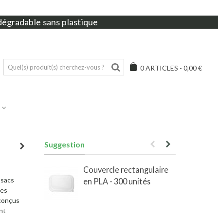
dégradable sans plastique
0
ARTICLES
-
0,00 €
Suggestion
Couvercle rectangulaire
 sacs
en PLA - 300 unités
e
res
 conçus
nt