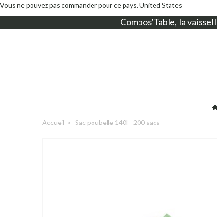
Vous ne pouvez pas commander pour ce pays.
United States
Compos'Table, la
vaissell
Accueil
>
Sac poubelle 140l - 200 sacs