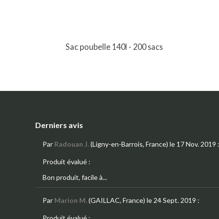
Sac poubelle 140l - 200 sacs
Derniers avis
Par
Radouan J.
(Ligny-en-Barrois, France)
le 17 Nov. 2019
Produit évalué :
Bon produit, facile à...
Par
Marion M.
(GAILLAC, France)
le 24 Sept. 2019
:
Produit évalué :