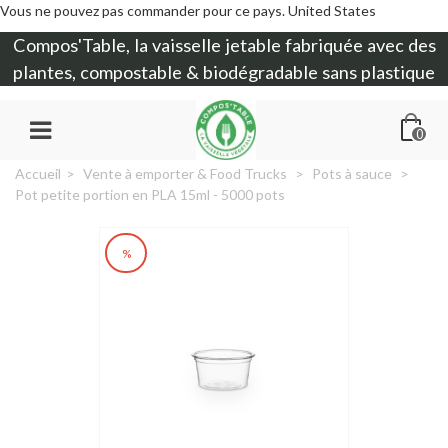
Vous ne pouvez pas commander pour ce pays.
United States
Compos'Table, la
vaisselle jetable
fabriquée avec des
plantes, compostable & biodégradable sans plastique
0
Accueil
>
Vente à emporter & Food Trucks
>
Pots à sauce
>
Pot petite portion en PLA 15ml - 5000 pots
%