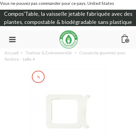
Vous ne pouvez pas commander pour ce pays.
United States
Compos'Table, la
vaisselle jetable
fabriquée avec des
plantes, compostable & biodégradable sans plastique
0
Accueil
>
Traiteur & Evénementiel
>
Couvercle gourmet avec
fenêtre - taille 4
%